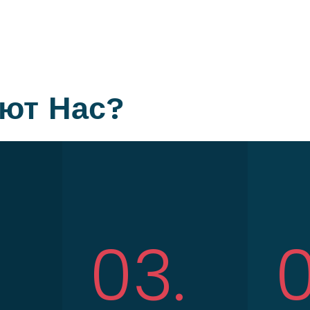
ют Нас?
03.
0