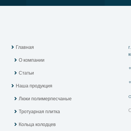
Главная
г
к
О компании
+
Статьи
+
Наша продукция
o
Люки полимерпесчаные
О
Тротуарная плитка
Кольца колодцев