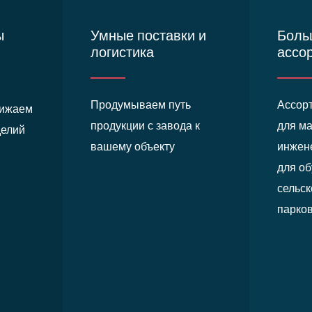
ы
Умные поставки и
Боль
логистика
ассо
Продумываем путь
Ассор
нижаем
продукции с завода к
для м
делий
вашему объекту
инжен
для об
сельс
парко